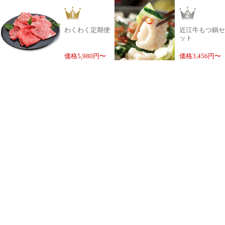
わくわく定期便
近江牛もつ鍋セ
ット
価格5,980円〜
価格3,456円〜